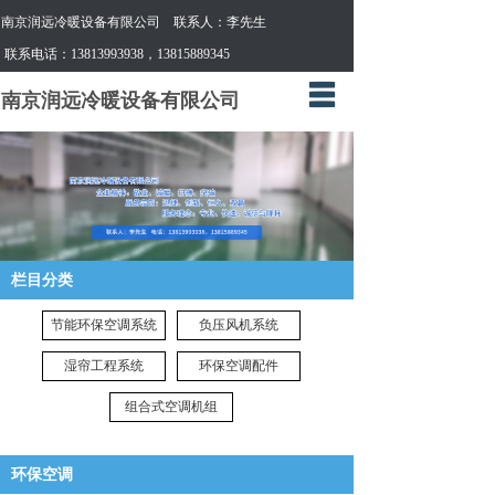
南京润远冷暖设备有限公司
联系人：李先生
联系电话：13813993938，13815889345
网站首页
南京润远冷暖设备有限公司
公司简介
产品中心
维修保养
环保空调
栏目分类
通风管道
节能环保空调系统
负压风机系统
联系我们
湿帘工程系统
环保空调配件
组合式空调机组
环保空调